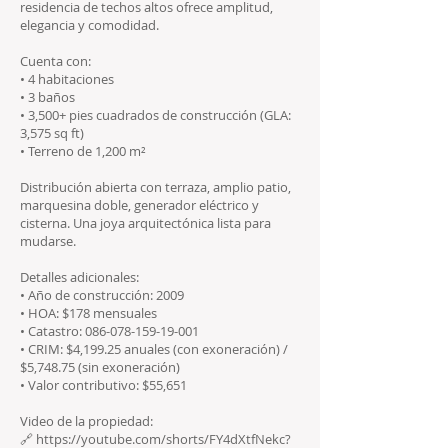
residencia de techos altos ofrece amplitud,
elegancia y comodidad.
Cuenta con:
• 4 habitaciones
• 3 baños
• 3,500+ pies cuadrados de construcción (GLA:
3,575 sq ft)
• Terreno de 1,200 m²
Distribución abierta con terraza, amplio patio,
marquesina doble, generador eléctrico y
cisterna. Una joya arquitectónica lista para
mudarse.
Detalles adicionales:
• Año de construcción: 2009
• HOA: $178 mensuales
• Catastro:
086-078-159-19-001
• CRIM: $4,199.25 anuales (con exoneración) /
$5,748.75 (sin exoneración)
• Valor contributivo: $55,651
Video de la propiedad:
🔗
https://youtube.com/shorts/FY4dXtfNekc?