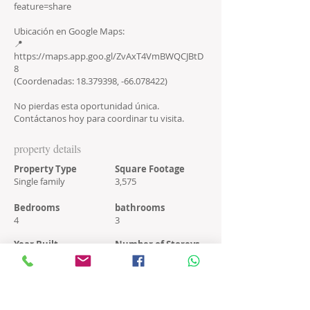
feature=share
Ubicación en Google Maps:
📍
https://maps.app.goo.gl/ZvAxT4VmBWQCJBtD
8
(Coordenadas:
18.379398
, -66.078422)
No pierdas esta oportunidad única.
Contáctanos hoy para coordinar tu visita.
property details
Property Type
Square Footage
Single family
3,575
Bedrooms
bathrooms
4
3
Year Built
Number of Storeys
2009
1
property location