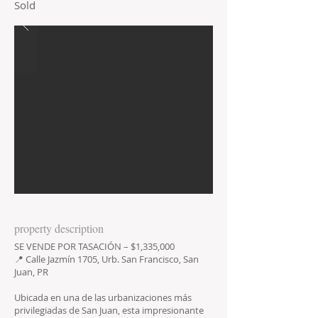
Sold
property description
SE VENDE POR TASACIÓN – $1,335,000
📍 Calle Jazmín 1705, Urb. San Francisco, San
Juan, PR
Ubicada en una de las urbanizaciones más
privilegiadas de San Juan, esta impresionante