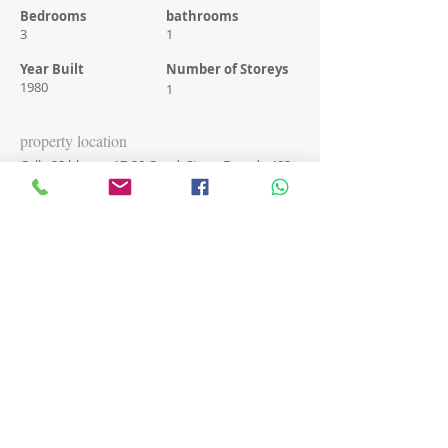
Bedrooms
bathrooms
3
1
Year Built
Number of Storeys
1980
1
property location
Calle 22 bloque 17-20 Cond. Sierra Dorada 403
Edificio D, Bayamón 00961.