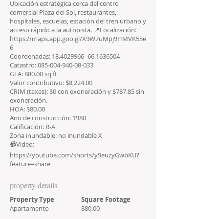
Ubicación estratégica cerca del centro
comercial Plaza del Sol, restaurantes,
hospitales, escuelas, estación del tren urbano y
acceso rápido a la autopista. 📍Localización:
https://maps.app.goo.gl/X9W7uMpj9HMVK55e
6
Coordenadas:
18.4029966 -66
.1636504
Catastro:
085-004-940-08-033
GLA: 880.00 sq ft
Valor contributivo: $8,224.00
CRIM (taxes): $0 con exoneración y $787.85 sin
exoneración.
HOA: $80.00
Año de construcción: 1980
Calificación: R-A
Zona inundable: no inundable X
📹Video:
https://youtube.com/shorts/y9euzyGwbKU?
feature=share
property details
Property Type
Square Footage
Apartamento
880.00