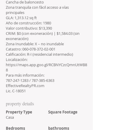
Cancha de baloncesto
Zona tranquila con fácil acceso a vías
principales
GLA: 1,313.12 sq ft
Año de construcción: 1980
Valor contributivo: $13,390
CRIM: $0 (con exoneración) | $1,584.03 (sin
exoneración)
Zona Inundable: X – no inundable
Catastro:
060-078-372-02-001
Calificación: R-I (residencial intermedio)
Localización:
https://maps.app.goo.gl/RCBNYCzcQmnUtWB8
8
Para más información:
787-247-1283
/
787-385-6363
EffectiveRealtyPR.com
Lic. C-18051
property details
Property Type
Square Footage
Casa
Bedrooms
bathrooms