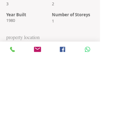
3
2
Year Built
Number of Storeys
1980
1
property location
Urb. El Plantío G2, calle 3, PR 00949, Toa Baja
Contact Agent