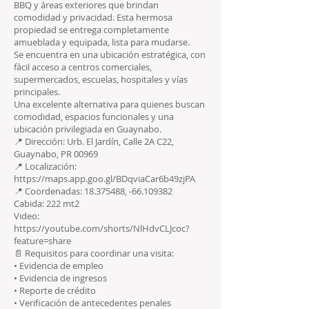
BBQ y áreas exteriores que brindan
comodidad y privacidad. Esta hermosa
propiedad se entrega completamente
amueblada y equipada, lista para mudarse.
Se encuentra en una ubicación estratégica, con
fácil acceso a centros comerciales,
supermercados, escuelas, hospitales y vías
principales.
Una excelente alternativa para quienes buscan
comodidad, espacios funcionales y una
ubicación privilegiada en Guaynabo.
📍 Dirección: Urb. El Jardín, Calle 2A C22,
Guaynabo, PR 00969
📍 Localización:
https://maps.app.goo.gl/BDqviaCar6b49zjPA
📍 Coordenadas:
18.375488
, -66.109382
Cabida: 222 mt2
Video:
https://youtube.com/shorts/NlHdvCLJcoc?
feature=share
📄 Requisitos para coordinar una visita:
• Evidencia de empleo
• Evidencia de ingresos
• Reporte de crédito
• Verificación de antecedentes penales