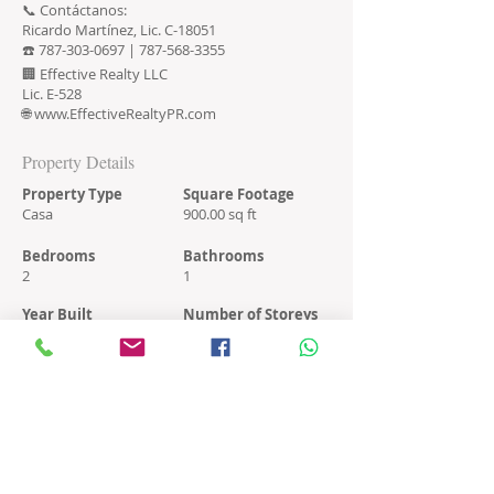
📞 Contáctanos:
Ricardo Martínez, Lic. C-18051
☎️
787-303-0697
|
787-568-3355
🏢 Effective Realty LLC
Lic. E-528
🌐
www.EffectiveRealtyPR.com
Property Details
Property Type
Square Footage
Casa
900.00 sq ft
Bedrooms
Bathrooms
2
1
Year Built
Number of Storeys
2000
1
Property Location
Urb. El Jardín, calle 2A C22, Guaynabo, PR 00969