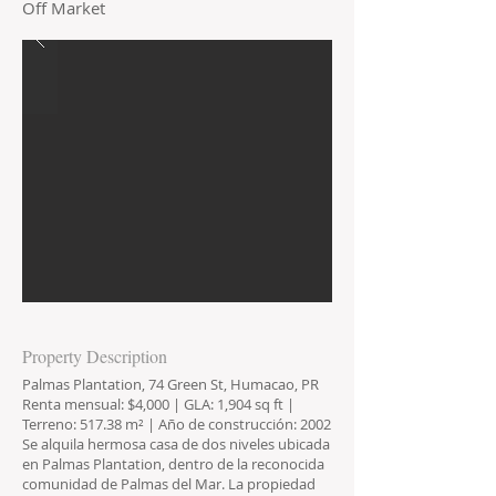
Off Market
Property Description
Palmas Plantation, 74 Green St, Humacao, PR
Renta mensual: $4,000 | GLA: 1,904 sq ft |
Terreno: 517.38 m² | Año de construcción: 2002
Se alquila hermosa casa de dos niveles ubicada
en Palmas Plantation, dentro de la reconocida
comunidad de Palmas del Mar. La propiedad