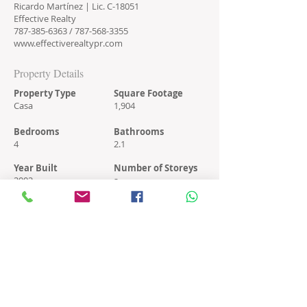
Ricardo Martínez | Lic. C-18051
Effective Realty
787-385-6363
/
787-568-3355
www.effectiverealtypr.com
Property Details
Property Type
Square Footage
Casa
1,904
Bedrooms
Bathrooms
4
2.1
Year Built
Number of Storeys
2002
2
Property Location
Palmas Plantation 74 Green St, Humacao, PR
00791