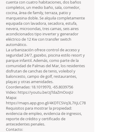
cuenta con cuatro habitaciones, dos baños
completos, un medio baño, sala, comedor,
cocina, área de family, terraza, patio y
marquesina doble. Se alquila completamente
equipada con lavadora, secadora, estufa,
nevera, microondas, tres camas, seis aires
acondicionados tipo inverter y generador
eléctrico de 12 Kw con transfer switch
automático.
La urbanización ofrece control de acceso y
seguridad 24/7, gazebo, piscina estilo resort y
parque infantil. Además, como parte de la
comunidad de Palmas del Mar, los residentes
disfrutan de canchas de tenis, voleibol y
baloncesto, campo de golf, restaurantes,
playas y otras amenidades.
Coordenadas:
18.1019970
, -65.8039756
Video:
https://youtu.be/zjTdaZmOoqU
Mapa:
https://maps.app.goo.gl/4KDTCSVq3L7XjLC78
Requisitos para mostrar la propiedad:
evidencia de empleo, evidencia de ingresos,
reporte de crédito y certificado de
antecedentes penales.
Contacto: