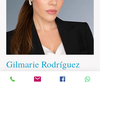
Gilmarie Rodríguez
Corredor de Bienes Raíces
gilmarie@effectiverealtypr.com
787-341-5050
1450 Calle San Ignacio Altamesa,
San Juan, PR 00921
Ofic
(787)385-6363
email: